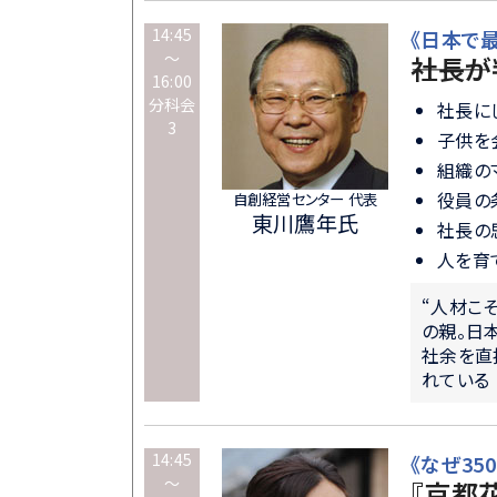
14:45
《日本で
～
―――社
16:00
分科会
社長に
3
子供を
組織の
役員の
自創経営センター 代表
東川鷹年氏
社長の
人を育て
“人材こ
の親。日
社余を直
れている
14:45
《なぜ350
～
『京都