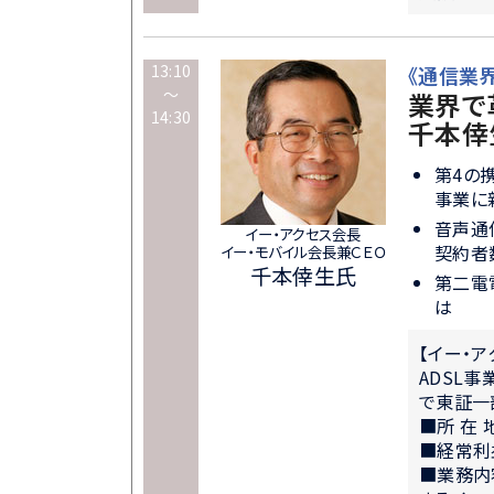
13:10
《通信業
～
業界で
14:30
千本倖
第4の
事業に
音声通
イー・アクセス会長
契約者
イー・モバイル会長兼ＣＥＯ
千本倖生氏
第二電
は
【イー・
ADSL
で東証一
■所 在 
■経常利益
■業務内