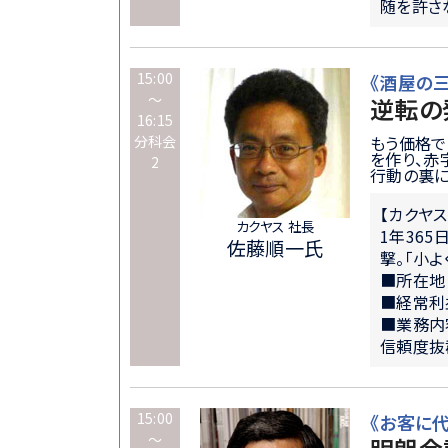
随を許さ
15:00
《酒屋の
～
逆転の
16:15
分科会
もう価格で
を作り、赤
2
行動の裏に
【カクヤ
カクヤス 社長
1年36
佐藤順一氏
撃。「小
■所在地
■経常利
■業務内
信頼度抜
15:00
《お客に
～