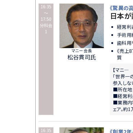
16:35
《驚異の
～
日本が
17:50
分科会
経常利
1
手術用
歯科用
《売上
マニー 会長
松谷貫司氏
質
【マニ―
「世界一
参入しな
■所在地
■経常利
■業務内
ェア。約
16:35
《創業2