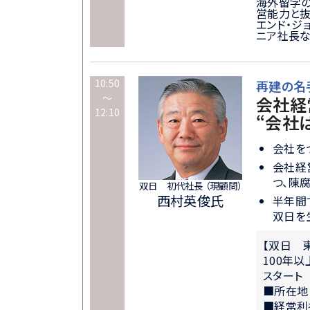
海外留学の
営能力と抜
エンド・ジ
ニア社長
10:50
再建の名
～
会社経
12:10
“会社
会社をつ
会社経
つ、陳
双日 初代社長 （現顧問）
西村英俊氏
半年間
双日を
【双日 
100年
スタート
■所在地
■経常利益