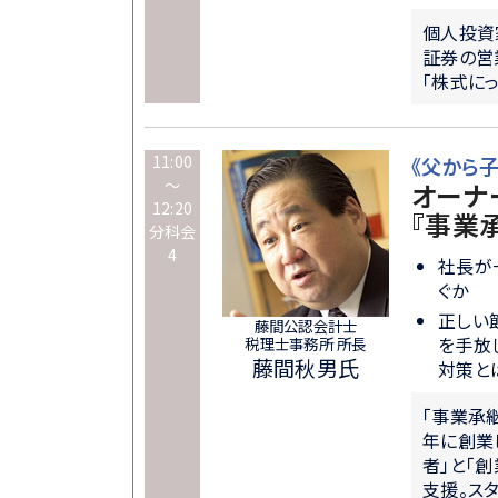
個人投資
証券の営
「株式に
11:00
《父から
～
オーナ
12:20
『事業
分科会
4
社長が
ぐか
正しい
藤間公認会計士
を手放
税理士事務所 所長
藤間秋男氏
対策と
「事業承継
年に創業
者」と「
支援。スタ