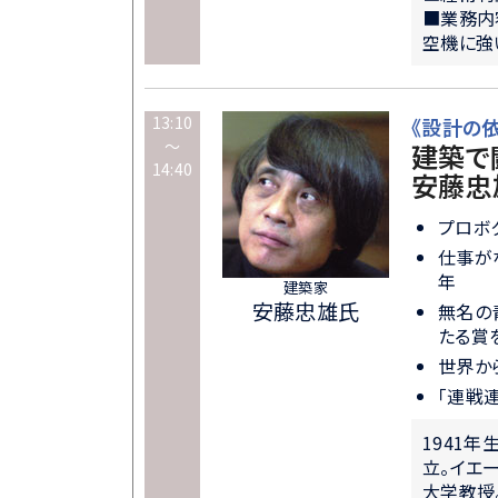
■業務内
空機に強
13:10
《設計の
～
建築で
14:40
安藤忠
プロボ
仕事が
年
建築家
安藤忠雄氏
無名の
たる賞
世界か
「連戦
1941
立。イエ
大学教授