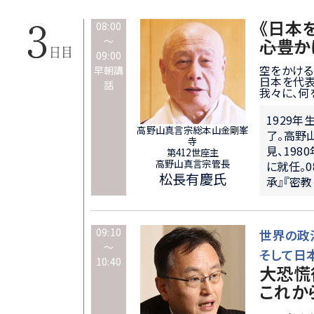
《日本
08:00
～
―――心豊か
09:00
空をかける雲
早朝講
日本を代表
話
我々に、何
1929
高野山真言宗総本山金剛峯
了。高野
寺
見、198
第412世座主
高野山真言宗管長
に就任。
松長有慶氏
承』『密
09:10
世界の政
～
そして日本
10:40
大恐慌
これか