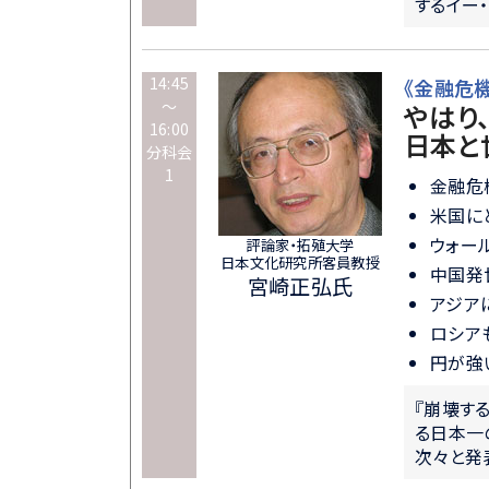
するイー
14:45
《金融危
～
やはり
16:00
日本と世
分科会
1
金融危
米国に
ウォー
評論家・拓殖大学
日本文化研究所客員教授
中国
宮崎正弘氏
アジア
ロシア
円が強
『崩壊す
る日本一
次々と発