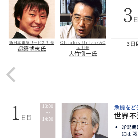
ｉｚａｒ＆Ｃ
3日目
高野山真言宗総本山金剛
米国発
峯寺 第412世座主 高野山
中、先
一氏
真言宗管長
本初の
松長有慶氏
副
13:00
危機をどう
～
世界不
14:30
好況期
には 