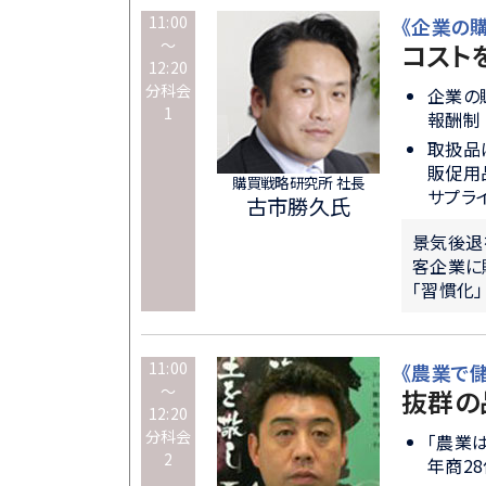
11:00
《企業の
～
コスト
12:20
分科会
企業の
1
報酬制
取扱品
販促用
購買戦略研究所 社長
サプラ
古市勝久氏
景気後退
客企業に
「習慣化
11:00
《農業で
～
抜群の
12:20
分科会
「農業
2
年商2