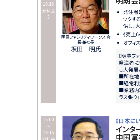
明朗会
16:15
分科会
発注者
3
ックす
供し、
《売上
明豊ファシリティワークス 会
長兼社長
オフィ
坂田 明氏
【明豊フ
発注者に
し大発展
■所在地
■経常利益
■業務内
ラス張り
15:00
《日本に
～
インタ
16:15
中国富
分科会