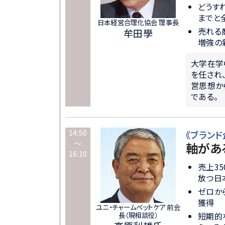
どうす
までと
日本経営合理化協会 理事長
売れる
牟田學
増強の
大学在学
を任され
営思想か
である。
14:50
《ブラン
～
軸があ
16:10
売上35
放つ日
ゼロか
獲得
ユニ・チャームペットケア 前会
長（現相談役）
短期的