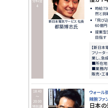
分科会
4
時給7
然と挑
「飛び
新日本電気サービス 社長
60億円
都築博志氏
提案型
目指す
【新日本
フリータ
業し、急
■所在地
■業務内
販売・工
18:40
ウォール
～
辣腕ファ
20:00
日本の
特別講