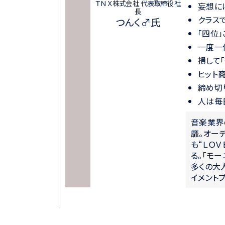
ＴＮＸ株式会社 代表取締役社
妄想に
長
クラス
つんく♂氏
「四位
一度一
損して
ヒット
締め切
人は毎
音楽業界
靡。オー
も“ＬＯ
る。「モー
多くの大
イメント