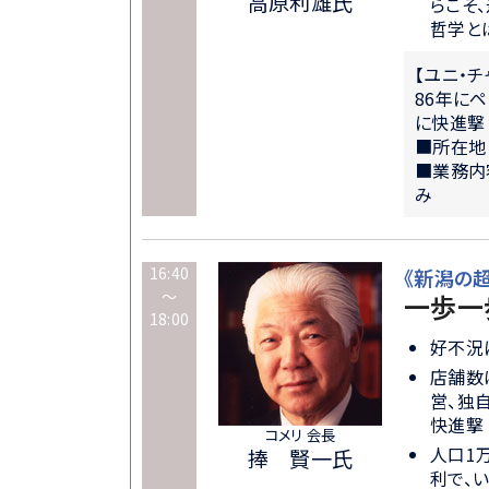
高原利雄氏
らこそ
哲学と
【ユニ・
86年に
に快進撃
■所在地
■業務内
み
16:40
《新潟の
～
一歩一
18:00
好不況
店舗数
営、独
快進撃
コメリ 会長
人口1
捧 賢一氏
利で、