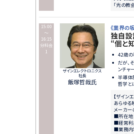
「光の教
15:00
《業界の
～
独自設
16:15
“個と
分科会
1
42歳
だが、
ンチャ
ザインエレクトロニクス
社長
半導体
飯塚哲哉氏
哲学と
【ザイン
あらゆる
メーカー
■所在地
■経常利
■業務内