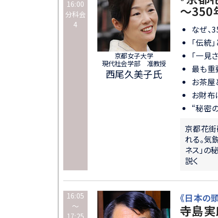
16:00
～35
分科会
4
なぜ、
「伝統
「一見
京都女子大学
現代社会学部 准教授
最も重
西尾久美子氏
お茶
お財布
“秘密
京都花街
れる。気
ネス」の
説く
16:05
《日本の
～
寺島実
17:25