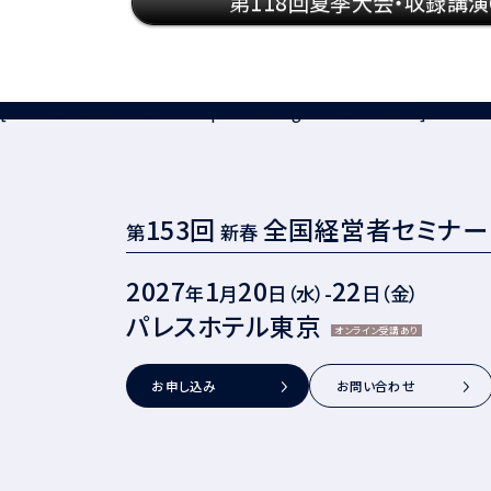
第118回夏季大会・収録講演
[an error occurred while processing this directive]
153回
全国経営者セミナー
第
新春
2027
1
20
22
年
月
日（水）-
日（金）
パレスホテル東京
オンライン受講あり
お申し込み
お問い合わせ