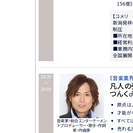
156億》
【コメリ
新潟発祥
制圧
■所在地
■経常利
■業務内
全国展開
18:20
《音楽業
～
凡人の強
20:00
つんく
原点は
才能が
すべて
音楽家・総合エンターテーメン
トプロデューサー・歌手・作詞
売れる
家・作曲家