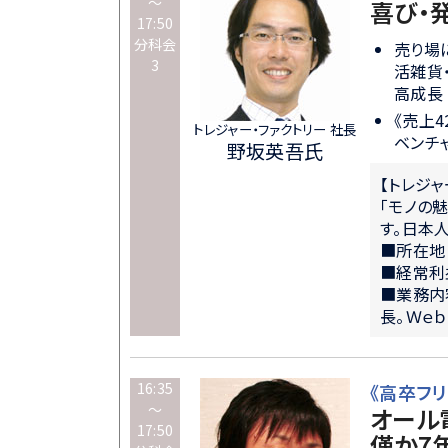
～
喜び・
17:50
分科会
売り場
3
活雑貨
高成長
《売上
トレジャー・ファクトリー 社長
ベンチ
野坂英吾氏
【トレジ
「モノの
す。日本
■所在地
■経常利益
■業務内
長。Ｗｅ
16:35
《高卒フ
～
オール
17:50
僅か7