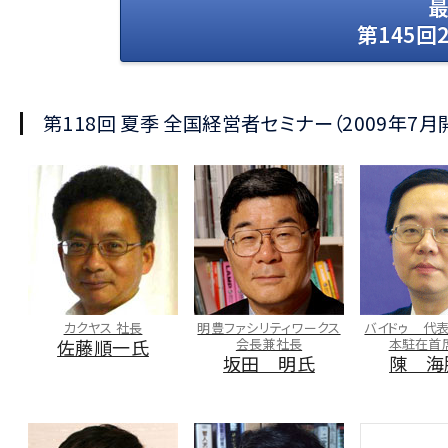
第145回
第118回 夏季 全国経営者セミナー（2009年7
ワークス
バイドゥ 代表取締役 日
マニー 会長
トライ
長
本駐在首席代表
松谷貫司氏
明氏
陳 海騰氏
妹