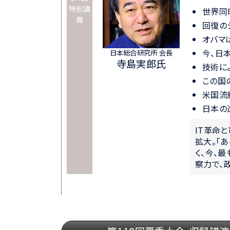
特別講
世界同
義
回復の
オバマは
今、日
日本総合研究所 会長
寺島実郎氏
技術に
この国
米国流
日本の
IT革命
拡大。「
く、今、
察力で、