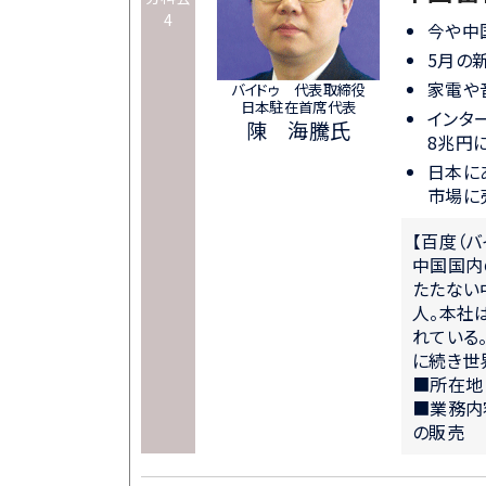
4
今や中
5月の
家電や
バイドゥ 代表取締役
日本駐在首席代表
インタ
陳 海騰氏
8兆円
日本に
市場に
【百度（バ
中国国内
たたない中
人。本社
れている
に続き世
■所在地
■業務内
の販売