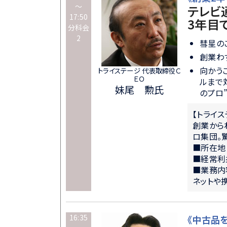
～
テレビ
17:50
3年目
分科会
2
彗星の
創業わず
向かう
トライステージ 代表取締役Ｃ
ＥＯ
ルまで
妹尾 勲氏
のプロ
【トライ
創業から
ロ集団。
■所在地
■経常利
■業務内
ネットや
16:35
《中古品