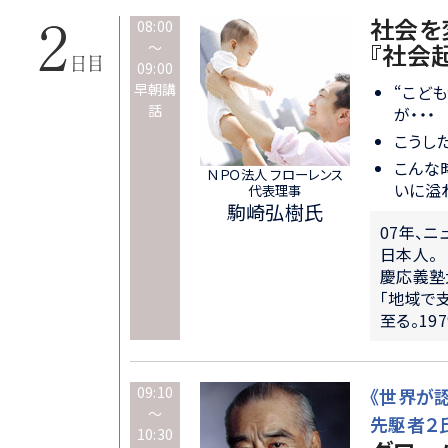
社会を変
08:00
～
『社会
09:00
早朝講
“こど
話
が・・・
こうし
こんな
ＮＰＯ法人 フローレンス
いに溢
代表理事
駒崎弘樹氏
07年、
日本人。
慶応義塾
「地域で
至る。19
09:10
《世界が
～
先駆者２氏
10:30