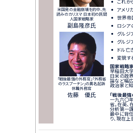
これか
アメリ
米国発の金融崩壊を的中、先
読みのカリスマ 日本初の民間
世界帝
人国家戦略家
副島隆彦氏
ロシア
グルジ
グルジ
ドル亡
変貌す
国家戦略
早稲田大学
日米の政界
「戦後最強の外務官」「外務省
論など幅広
のラスプーチン」の異名起訴
政治家と知
休職外務官
佐藤 優氏
「戦後最強
一九六〇
省。在英、
分析第一課
最中に背任
り、現在上