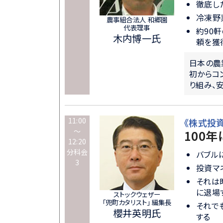
徹底し
冷凍野
農事組合法人 和郷園
代表理事
約90
木内博一氏
頼を獲
日本の農
初からコ
り組み、
11:00
《株式投
～
100
12:20
分科会
バブル
3
投資マ
それは
に退場
ストックウェザー
「兜町カタリスト」 編集長
それで
櫻井英明氏
する