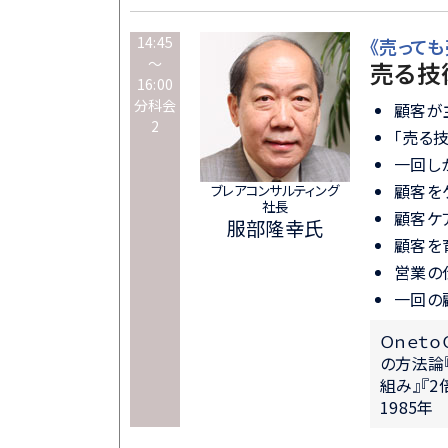
14:45
《売って
～
売る技
16:00
分科会
顧客
2
「売る
一回し
顧客を
ブレアコンサルティング
社長
顧客ケ
服部隆幸氏
顧客を
営業の
一回の
Ｏｎｅｔ
の方法論
組み』『
1985年