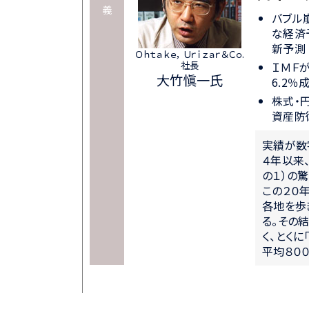
義
バブル
な経済
新予測
Ｏｈｔａｋｅ， Ｕｒｉｚａｒ＆Ｃｏ.
社長
ＩＭＦ
大竹愼一氏
6.2％
株式・
資産防
実績が数
４年以来
の１）の
この２０
各地を歩
る。その
く、とくに
平均８０