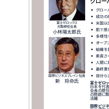
グロー
グロー
成功の
富士ゼロックス
米国以
元取締役会長
肌で感
小林陽太郎氏
多様性
オープ
組織を
素直さ
人間に
最終責
自分ら
国際ビジネスブレイン 社長
新 将命氏
富士ゼロッ
日本を代表
会長の歴任
の問題に取
活躍
国際ビジネ