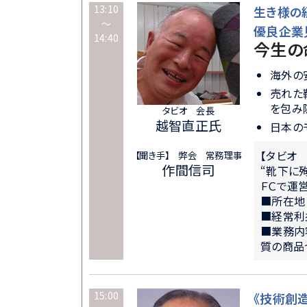
13:10
生き様の
～
優良企業
14:40
今生の命
海外の
売れた
を包み
タビオ 会長
越智直正氏
日本の
【タビオ
【聞き手】 弊会 常務理事
作間信司
“靴下に
ＦＣで運
■所在地
■経常利
■業務内
質の商品
15:00
《技術創造企