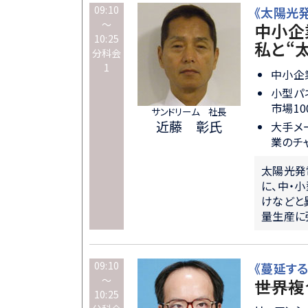
09:10
《太陽光発
～
中小企
10:25
私と“
分科会
1
中小企
小型パ
市場10
サンドリーム 社長
近藤 彰氏
大手メ
業のチ
太陽光発
に、中・
けなどと
量生産に
09:10
《蔓延す
～
―――世
10:25