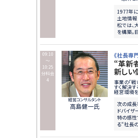
1977
土地情報
松では、
を構築。
09:10
《社長専
～
“革新
10:25
新しい
分科会
4
事業の「戦
すく解決す
経営環境を
経営コンサルタント
次の成長
高島健一氏
ドバイザ
特の感性
る“社長