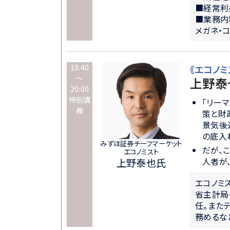
■経常利
■業務内
メガネ・
18:40
《エコノミ
～
上野泰
20:00
特別講
「リー
義
策と財
景気後
の底入
みずほ証券チーフマーケット
だが、
エコノミスト
人者が
上野泰也氏
エコノミ
省主計局
任。また
務めるな