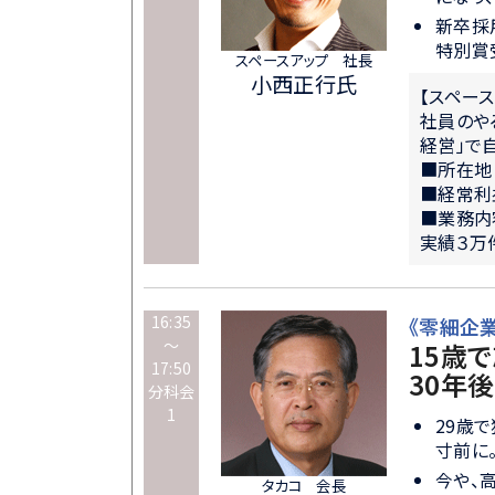
新卒採
特別賞
スペースアップ 社長
小西正行氏
【スペー
社員のや
経営」で
■所在地
■経常利
■業務内
実績３万
16:35
《零細企業
～
15歳
17:50
30年
分科会
1
29歳
寸前に
今や、
タカコ 会長