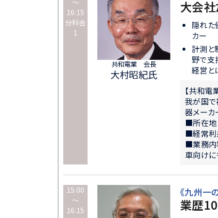
～
大会社
16:15
分科会
隠れた
1
カー
計測と
野で支
共和電業 会長
経営と
大村昭紀氏
【共和電
我が国で
器メーカ
■所在地
■経常利
■業務内
車向けに
15:00
《九州一
～
業歴1
16:15