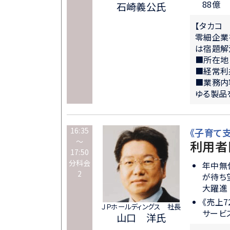
88億
石崎義公氏
【タカコ
零細企業
は宿題解
■所在地
■経常利
■業務内
ゆる製品
16:35
《子育て
～
利用者
17:50
分科会
年中無
2
が待ち
大躍進
《売上
ＪＰホールディングス 社長
サービ
山口 洋氏