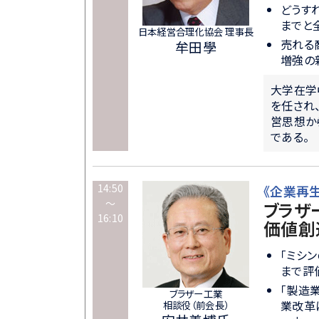
どうす
までと
日本経営合理化協会 理事長
売れる
牟田學
増強の
大学在学
を任され
営思想か
である。
14:50
《企業再
～
ブラザ
16:10
価値創
「ミシ
まで評
「製造
ブラザー工業
業改革
相談役（前会長）