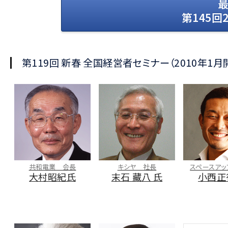
第145回
第119回 新春 全国経営者セミナー（2010年1
共和電業 会長
キシヤ 社長
スペースアッ
大村昭紀氏
末石 藏八 氏
小西正