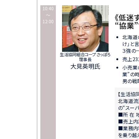
10:40
～
《低迷
12:00
“協業
北海道
け」と
３強の
生活協同組合コープさっぽろ
売上2
理事長
大見英明氏
小売業
業”の
男の戦
【生活協
北海道流
の“スー
■所 在
■売上内訳
■業務内
を乗り越