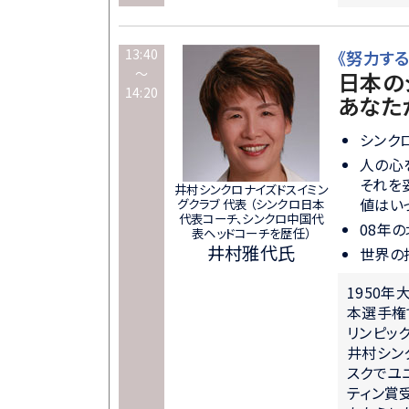
13:40
《努力す
～
日本のシ
14:20
あなた
シンク
人の心
それを
井村シンクロナイズドスイミン
値はい
グクラブ 代表 （シンクロ日本
代表コーチ、シンクロ中国代
08年
表ヘッドコーチを歴任）
井村雅代氏
世界の
1950
本選手権
リンピッ
井村シン
スクでユ
ティン賞