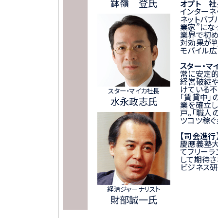
鉢嶺 登氏
オプト 社
インターネ
ネットバブ
業家”にな
業界で初め
対効果が判
モバイル広
スター・マ
常に安定
経営破綻
けている不
スター・マイカ社長
「賃貸中」
水永政志氏
業を確立し
戸。「職人
ツコツ稼ぐ
【司会進行
慶應義塾大
てフリーラ
して期待さ
ビジネス研
経済ジャーナリスト
財部誠一氏