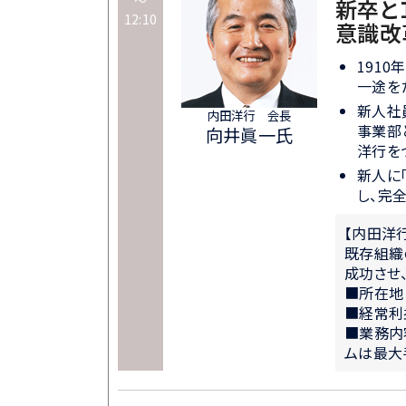
新卒と
12:10
意識改
191
一途を
新人社
内田洋行 会長
事業部
向井眞一氏
洋行を
新人に
し、完
【内田洋
既存組織
成功させ
■所在地
■経常利
■業務内
ムは最大