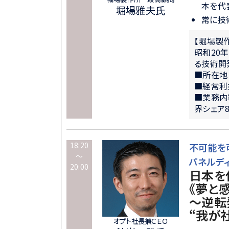
本を代
堀場雅夫氏
常に技
【堀場製
昭和20
る技術開
■所在地
■経常利
■業務内
界シェア
18:20
不可能を
～
パネルデ
20:00
日本を
《夢と
～逆転
“我が
オプト社長兼ＣＥＯ