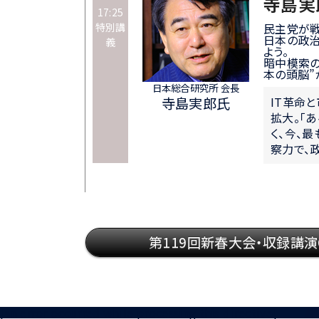
寺島実
17:25
特別講
民主党が戦
日本の政治
義
よう。
暗中模索の
本の頭脳”
日本総合研究所 会長
寺島実郎氏
IT革命
拡大。「
く、今、
察力で、
第119回新春大会・収録講演
[an error occurred while processing this directive]