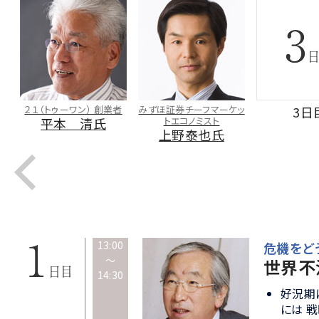
２１（トゥーワン） 創業者
みずほ証券チーフマーケッ
3日
平本 清氏
トエコノミスト
上野泰也氏
13:00
危機をどう
～
世界不
14:30
好況期
には 