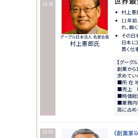
世界最
10:30
村上憲郎
11年
れ、瞬
その日
グーグル日本法人 名誉会長
日本に
村上憲郎氏
貫く仕
【グーグ
創業から
求めてい
■所 在
■売上 約
■時価総額
■業務内
高に占め
10:50
《創業家以
～