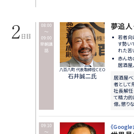
夢追人
08:00
～
若者向
09:00
す勢い
早朝講
れた苦
話
赤ん坊
居酒屋
八百八町 代表取締役ＣＥＯ
石井誠二氏
居酒屋ベ
者として
社長解任
て精力的
億。懲り
09:10
《Goog
～