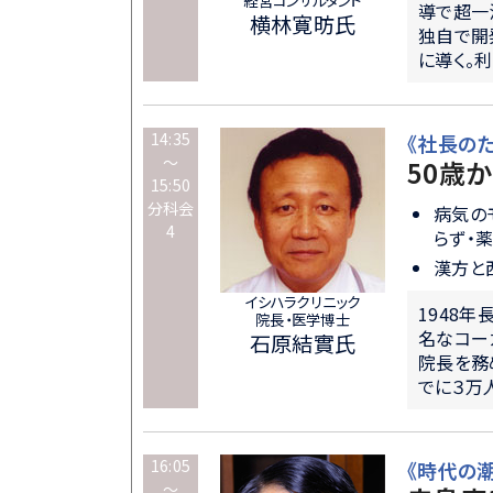
導で超一
横林寛昉氏
独自で開
に導く。
14:35
《社長の
～
50歳
15:50
分科会
病気の
4
らず・
漢方と
イシハラクリニック
1948
院長・医学博士
名なコー
石原結實氏
院長を務
でに３万
16:05
《時代の
～