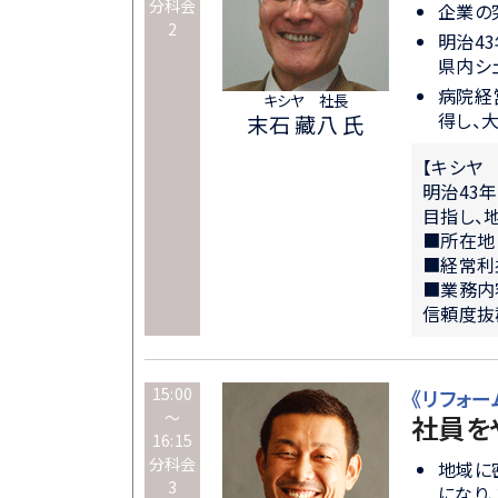
分科会
企業の究
2
明治4
県内シ
病院経
キシヤ 社長
得し、大
末石 藏八 氏
【キシヤ
明治43
目指し、
■所在地
■経常利
■業務内
信頼度抜
15:00
《リフォー
～
社員を
16:15
分科会
地域に
3
になり