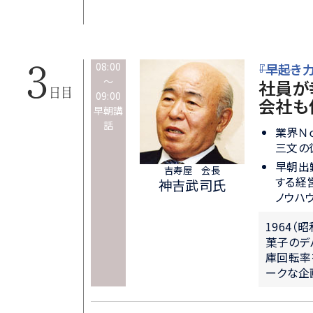
08:00
―――『早起き力』―
～
社員が
09:00
会社も
早朝講
話
業界Ｎ
三文の
早朝出
吉寿屋 会長
する経
神吉武司氏
ノウハ
1964
菓子のデ
庫回転率
ークな企