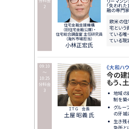
分科会
リーマンシ
「失われた
2
融の専門家
欧米の住
住宅金融支援機構
宅という
（旧住宅金融公庫）・
ている唯
住宅総合調査室 主任研究員
（海外市場担当）
ている現
小林正宏氏
09:10
《大和ハ
～
今の建
10:25
もう、
分科会
3
地域の
制を築
グルー
ＩＴＧ 会長
の牙城
土屋 昭義 氏
生き残
急所と