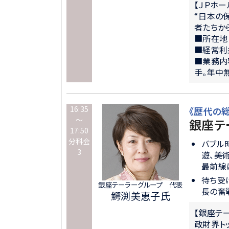
【ＪＰホ
“日本の
者たちか
■所在地
■経常利
■業務内
手。年中
16:35
《歴代の
～
銀座テ
17:50
分科会
バブル
3
遊、美
最前線
待ち受
銀座テーラーグループ 代表
長の奮
鰐渕美恵子氏
【銀座テ
政財界ト