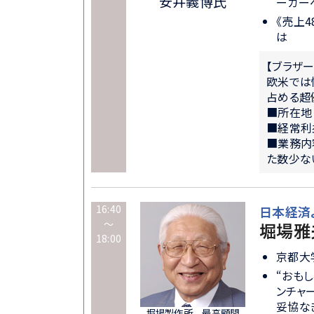
安井義博氏
ーカー
《売上
は
【ブラザ
欧米では
占める超
■所在地
■経常利益
■業務内
た数少な
16:40
日本経済よ、
～
堀場雅
18:00
京都大
“おも
ンチャ
妥協な
堀場製作所 最高顧問