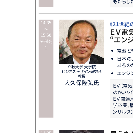
もたらし
14:35
《21世紀の
～
ＥＶ電
15:50
“エン
分科会
1
電池と
日本の
あるの
立教大学 大学院
ビジネスデザイン研究科
エンジ
教授
大久保隆弘氏
ＥＶ（電気
のか。ハ
ＥＶ関連
学卒業、
ンサルタ
14:35