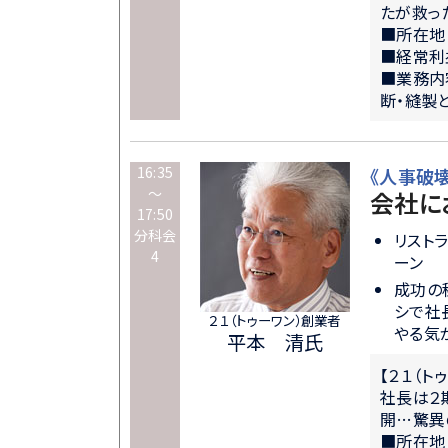
たが救っ
■所在地
■経常利
■業務内
断・縫製
16:35
《人事破
～
会社に
17:50
分科会
リスト
4
ーン
成功の
シで社
２１（トゥーワン）創業者
やる気
平本 清氏
【２１（ト
社長は２
開…驚異
■所在地