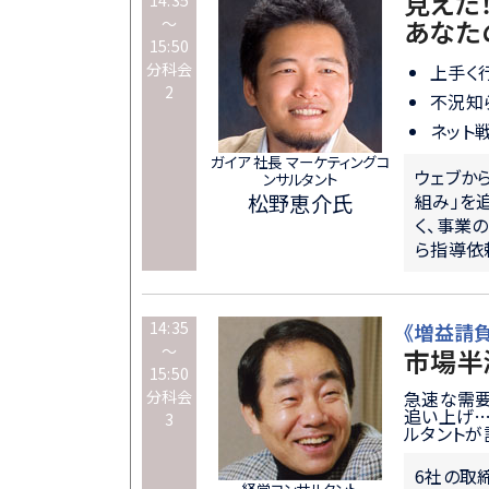
見えた
～
あなた
15:50
分科会
上手く
2
不況知
ネット
ガイア 社長 マーケティングコ
ウェブか
ンサルタント
松野恵介氏
組み」を
く、事業
ら指導依
14:35
《増益請
～
市場半
15:50
分科会
急速な需要
追い上げ
3
ルタントが
6社の取
経営コンサルタント