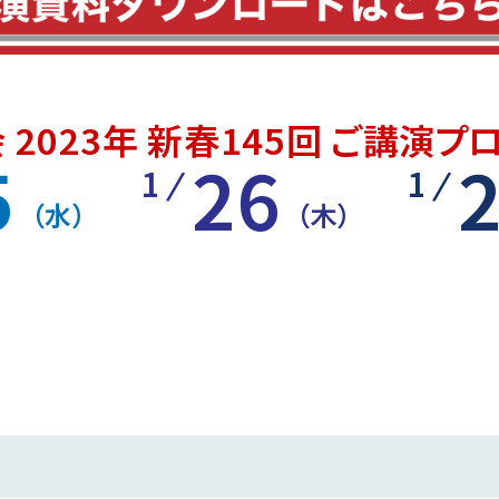
 2023年 新春145回 ご講演プ
5
26
1
1
（水）
（木）