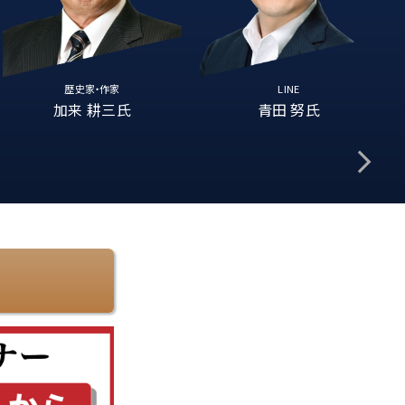
歴史家・作家
LINE
加来 耕三氏
青田 努氏
arrow_forward_ios