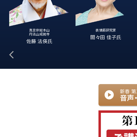
真言宗総本山
表情筋研究家
丹法山成就寺
間々田 佳子氏
佐藤 法偀氏
arrow_back_ios
新春 第
play_circle
音声・