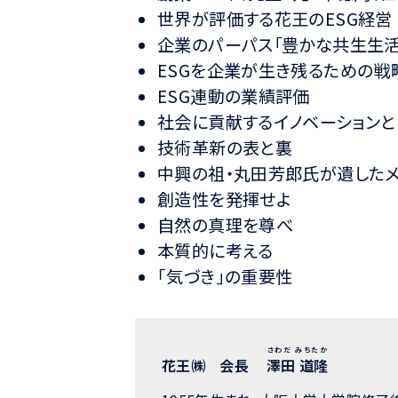
世界が評価する花王のESG経営
企業のパーパス「豊かな共生生活
ESGを企業が生き残るための戦
ESG連動の業績評価
社会に貢献するイノベーションと
技術革新の表と裏
中興の祖・丸田芳郎氏が遺した
創造性を発揮せよ
自然の真理を尊べ
本質的に考える
｢気づき｣の重要性
さわだ みちたか
花王㈱ 会長
澤田 道隆