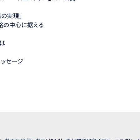
の実現」
略の中心に据える
は
メッセージ