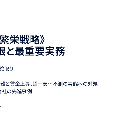
新繁栄戦略》
眼と最重要実務
舵取り
保難と賃金上昇、超円安…不測の事態への対処
会社の先進事例
か