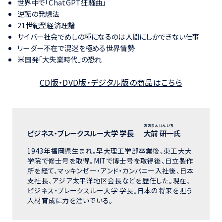
世界中で「ChatGPT狂騒曲」
逆転の発想法
21世紀型経済理論
サイバー社会でめしの種になるのは人間にしかできない仕事
リーダー不在で混迷を極める世界情勢
米国発「大失業時代」の恐れ
CD版・DVD版・デジタル版の商品はこちら
おおまえ けんいち
ビジネス・ブレークスルー大学 学長
大前 研一
氏
1943年福岡県生まれ。早大理工学部卒業後、東工大大
学院で修士号を取得。MITで博士号を取得後、日立製作
所を経て、マッキンゼー・アンド・カンパニー入社後、日本
支社長、アジア太平洋地区会長などを歴任した。現在、
ビジネス・ブレークスルー大学 学長。日本の将来を担う
人材育成に力を注いでいる。