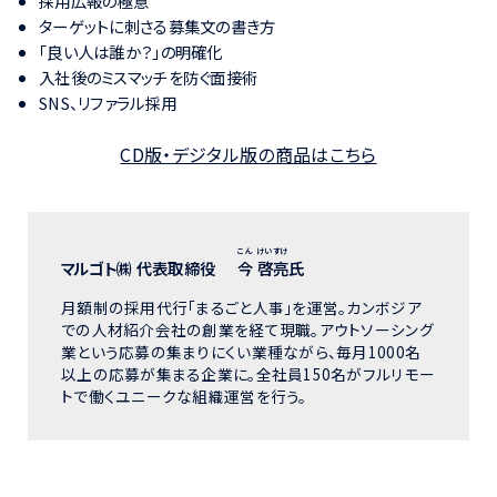
採用広報の極意
ターゲットに刺さる募集文の書き方
「良い人は誰か？」の明確化
入社後のミスマッチを防ぐ面接術
SNS、リファラル採用
CD版・デジタル版の商品はこちら
こん けいすけ
マルゴト㈱ 代表取締役
今 啓亮
氏
月額制の採用代行「まるごと人事」を運営。カンボジア
での人材紹介会社の創業を経て現職。アウトソーシング
業という応募の集まりにくい業種ながら、毎月1000名
以上の応募が集まる企業に。全社員150名がフルリモー
トで働くユニークな組織運営を行う。