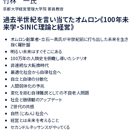
竹林 一氏
京都大学経営管理大学院 客員教授
過去半世紀を言い当てた
オムロン《100年未
来学・SINIC理論と経営》
オムロン創業者・立石一真氏が半世紀前に打ち出した未来を生き
抜く羅針盤
明るい未来はすぐそこにある
100万年の人類史を俯瞰し導いたシナリオ
非連続な大転換時代
最適化社会から自律社会へ
自立と自律の分散化
人間弱体化の予兆
変化を拒む自律難民としての不良老人問題
社会と価値観のアップデート
Z世代の共感
自然（じねん）社会へ
経営とは未来を考えること
セカンドルネッサンスがやってくる