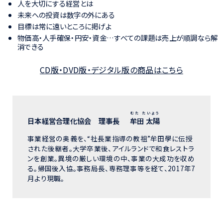
人を大切にする経営とは
未来への投資は数字の外にある
目標は常に遠いところに掲げよ
物価高・人手確保・円安・資金…すべての課題は売上が順調なら解
消できる
CD版・DVD版・デジタル版の商品はこちら
むた たいよう
日本経営合理化協会 理事長
牟田 太陽
事業経営の奥義を、“社長業指導の教祖”牟田學に伝授
された後継者。大学卒業後、アイルランドで和食レストラ
ンを創業。異境の厳しい環境の中、事業の大成功を収め
る。帰国後入協。事務局長、専務理事等を経て、2017年7
月より現職。