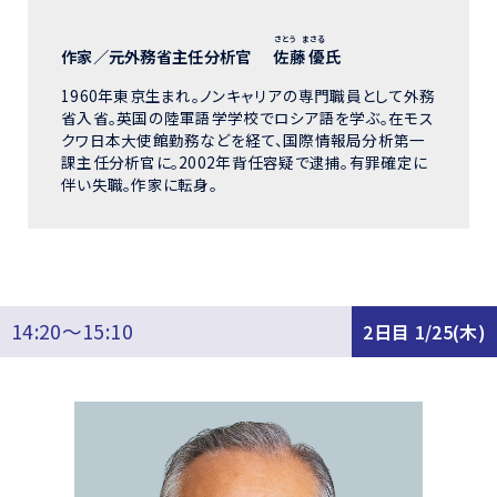
さとう まさる
作家／元外務省主任分析官
佐藤 優
氏
1960年東京生まれ。ノンキャリアの専門職員として外務
省入省。英国の陸軍語学学校でロシア語を学ぶ。在モス
クワ日本大使館勤務などを経て、国際情報局分析第一
課主任分析官に。2002年背任容疑で逮捕。有罪確定に
伴い失職。作家に転身。
14:20～15:10
2日目 1/25(木)