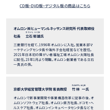
CD版・DVD版・デジタル版の商品はこちら
オムロン ㈱ヒューマンルネッサンス研究所 代表取締役
たていし いくお
社長
立石 郁雄
氏
三菱銀行を経て、1996年オムロンに入社。営業本部マ
ーケティングセンタ長や海外子会社経営などを歴任。
2021年日本初の障がい者福祉工場オムロン太陽社長
に就任。23年1月より現職。オムロン創業者である立石
一真氏の孫。
たけばやし はじめ
京都大学経営管理大学院 客員教授
竹林 一
氏
オムロンで新事業開発や事業構造改革に従事の後、オ
ムロンソフトウェア社長、オムロン直方社長、ドコモ・ヘ
ルスケア社長、オムロンインキュベータセンタ長などを