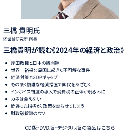
三橋 貴明氏
経世論研究所 所長
三橋貴明が読む《2024年の経済と政治》
岸田政権と日本の諸問題
世界一裕福な島国に起きた不可解な事件
経済対策とGDPギャップ
もの凄く複雑な軽減措置で国民をあざむく
インボイス制度の導入で消費税の正体が明るみに
カネは食えない
間違った指標が、政策を誤らせてしまう
財政破綻論のウソ
CD版・DVD版・デジタル版の商品はこちら