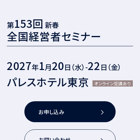
153回
第
新春
全国経営者セミナー
2027
1
20
22
年
月
日（水）-
日（金）
パレスホテル東京
オンライン受講あり
お申し込み
お問い合わせ