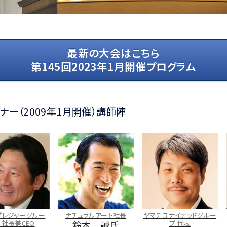
最新の大会はこちら
第145回2023年1月開催プログラム
ナー（2009年1月開催）講師陣
ーグルー
ナチュラルアート社長
ヤマチユナイテッドグルー
Ｍｏ
EO
鈴木 誠氏
プ 代表
瀬