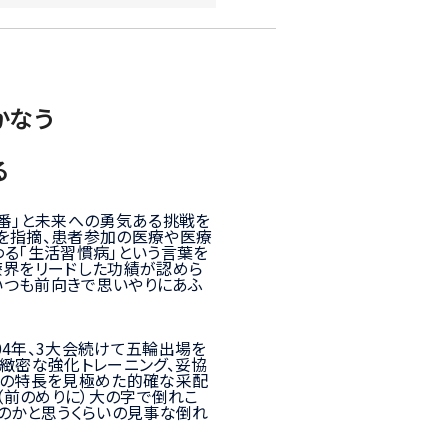
かなう
る
本番」と未来への勇気ある挑戦を
を指摘、患者参加の医療や医療
る「生活習慣病」という言葉を
療界をリードした功績が認めら
にいつも前向きで思いやりにあふ
4年、3大会続けて五輪出場を
緻密な強化トレーニング、妥協
手の特長を見極めた的確な采配
（前のめりに）大の字で倒れこ
のかと思うくらいの見事な倒れ