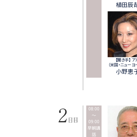
植田辰
【聞き手】 ア
（米国・ニューヨ
小野恵
08:00
～
09:00
早朝講
話