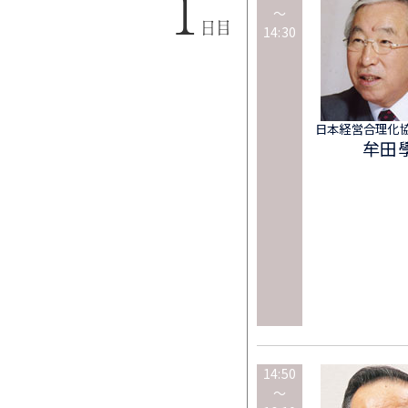
～
14:30
日本経営合理化協
牟田
14:50
～