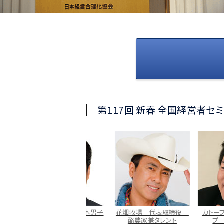
第117回 新春 全国経営者セミ
バレーボール 全日本男子
花畑牧場 代表取締役
カトープレジャ
代表監督
酪農家兼タレント
プ 社長兼C