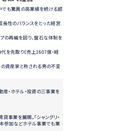
中でも驚異の高業績を続ける超
成長性のバランスをとった経営
ープの再編を図り、盤石な体制を
を先取り《売上1607億・経
一の資産家と称される男の不変
動産・ホテル・投資の三事業を
貸事業を展開。「シャングリ・
資本参加などホテル事業でも業