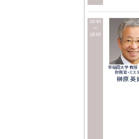
16:40
～
18:00
早稲田大学 教授
財務官・ミス
榊原 英