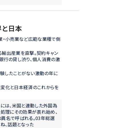
界と日本
業・小売業など広範な業種で倒
る輸出産業を直撃。契約キャン
銀行の貸し渋り、個人消費の激
経験したことがない激動の年に
大変化と日本経済のこれからを
代には、米国と連動した外国為
正処理にその効果が表れ始め、
の異名で呼ばれる。03年総選
ね、話題となった