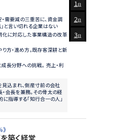
1
日
2
安・需要減の三重苦に、資金調
日
風」と言い切れる企業はない
3
長期化に対応した事業構造の改革
日
やり方・進め方。既存客深耕と新
成長分野への挑戦。 売上・利
を見込まれ、倒産寸前の会社
長・会長を兼務。その骨太の経
的に指導する「知行合一の人」
％》
”を築く経営