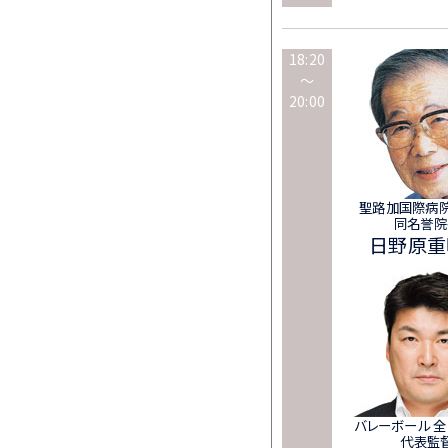
18:20
～
20:00
聖路加国際病院
同名誉院
日野原重
バレーボール 
代表監