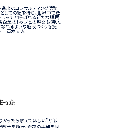
外進出のコンサルティング活動
ーとしての顔を持ち、世界中で幾
ーリッチと呼ばれる新たな購買
系企業のトップとの親交も深い。
になれるような施設づくりを提
キー青木夫人
まった
なかったら耐えてほしい”と訴
識改革を断行、奇跡の再建を果