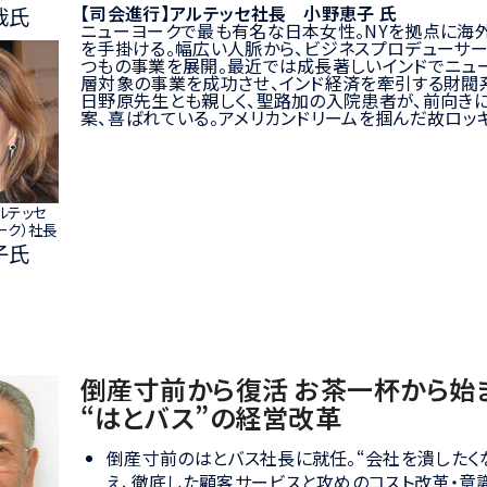
【司会進行】アルテッセ社長 小野恵子 氏
哉氏
ニューヨークで最も有名な日本女性。NYを拠点に海
を手掛ける。幅広い人脈から、ビジネスプロデューサ
つもの事業を展開。最近では成長著しいインドでニュ
層対象の事業を成功させ、インド経済を牽引する財閥
日野原先生とも親しく、聖路加の入院患者が、前向き
案、喜ばれている。アメリカンドリームを掴んだ故ロッ
ルテッセ
ーク）社長
子氏
倒産寸前から復活 お茶一杯から始
“はとバス”の経営改革
倒産寸前のはとバス社長に就任。“会社を潰したく
え、徹底した顧客サービスと攻めのコスト改革・意