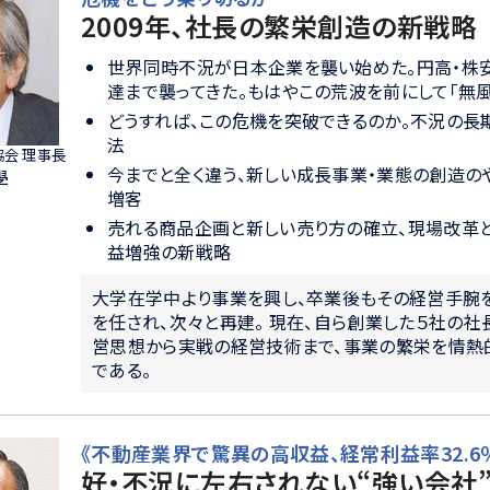
2009年、社長の繁栄創造の新戦略
世界同時不況が日本企業を襲い始めた。円高・株
達まで襲ってきた。もはやこの荒波を前にして「無
どうすれば、この危機を突破できるのか。不況の
法
会 理事長
今までと全く違う、新しい成長事業・業態の創造の
學
増客
売れる商品企画と新しい売り方の確立、現場改革と
益増強の新戦略
大学在学中より事業を興し、卒業後もその経営手腕
を任され、次々と再建。 現在、自ら創業した５社の社
営思想から実戦の経営技術まで、事業の繁栄を情熱
である。
《不動産業界で驚異の高収益、経常利益率32.6
好・不況に左右されない“強い会社