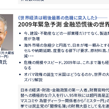
《世界経済は戦後最悪の危機に突入した―――》
2009年緊急予測 金融恐慌後の世
今、建設・不動産などの一部業種だけでなく、製造
産が急増
海外市場の急縮少と円高で、日本が唯一頼みとす
セルや納期延期、度重なる値下げ要求、原材料高、
 （元大蔵省
減・・・
ター円）
資氏
危機の規模やスピード。2009年は、これまで誰も
なる
オバマ政権の誕生で米国はどうなるのか。世界の
ズバリ解説
日本の経済・財政・金融政策の第一人者。財務官時
替への積極的な介入を行い、95年秋には超円高是
マスコミや 為替ディーラー関係者から「ミスター円」
挙では民主党の「閣僚名簿」の財務大臣として名を連