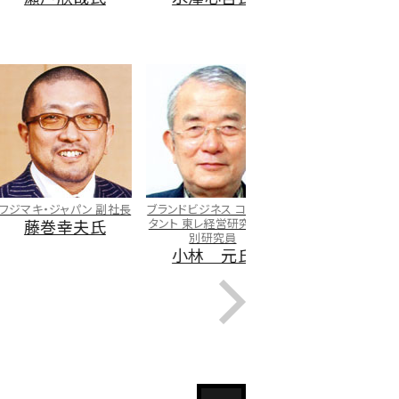
中沢孝夫氏
・ジャパン 副社長
ブランドビジネス コンサル
中東経済問題研究家
巻幸夫氏
タント 東レ経営研究所 特
前田高行氏
別研究員
小林 元氏