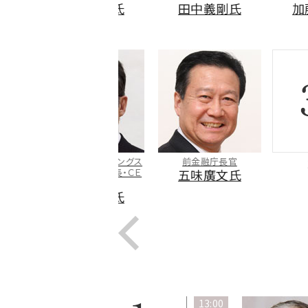
植田辰哉氏
田中義剛氏
加藤友
ＤＯＷＡホールディングス
前金融庁長官
3日目
（旧・同和鉱業）会長・ＣＥ
五味廣文氏
Ｏ
吉川廣和氏
13:00