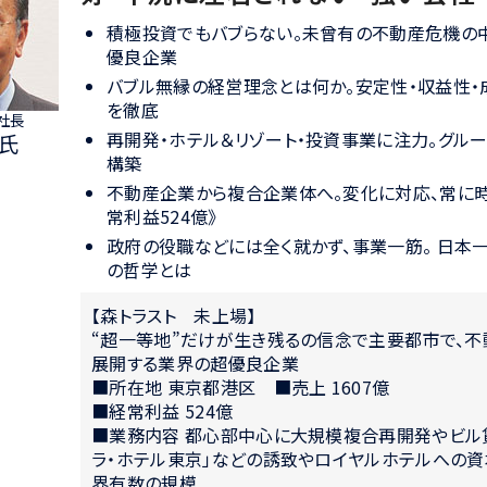
積極投資でもバブらない。未曾有の不動産危機の
優良企業
バブル無縁の経営理念とは何か。安定性・収益性・
を徹底
 社長
再開発・ホテル＆リゾート・投資事業に注力。グル
氏
構築
不動産企業から複合企業体へ。変化に対応、常に時代
常利益524億》
政府の役職などには全く就かず、事業一筋。 日本
の哲学とは
【森トラスト 未上場】
“超一等地”だけが生き残るの信念で主要都市で、不
展開する業界の超優良企業
■所在地 東京都港区 ■売上 1607億
■経常利益 524億
■業務内容 都心部中心に大規模複合再開発やビル賃
ラ・ホテル東京」などの誘致やロイヤルホテルへの
界有数の規模