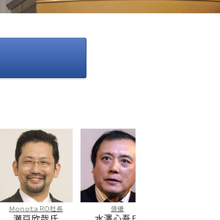
ｎｏｔａＲＯ社長
俳優
経済評論家 福井県立大学
戸欣哉氏
水澤心吾氏
教授