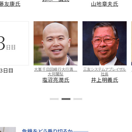
康氏
山地章夫氏
大峯千日回峰行大行満
三友システムアプレイザル
フジマキ
大阿闍梨
社長
藤
塩沼亮潤氏
井上明義氏
危機をどう乗り切るか―――