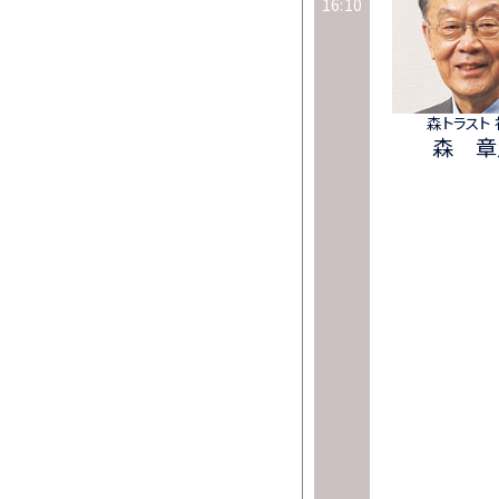
16:10
森トラスト
森 章