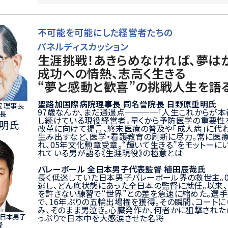
不可能を可能にした経営者たちの
パネルディスカッション
生涯挑戦！あきらめなければ、夢は
成功への情熱、志高く生きる
“夢と感動と歓喜”の挑戦人生を語
聖路加国際病院理事長 同名誉院長 日野原重明氏
 理事長
97歳なんか、まだ通過点────「人生これからが
長
し続けている現役経営者。早くから予防医学の重要性
明氏
改革に向けて提言、終末医療の普及や「成人病」に代わ
生み出すなど、医学・看護教育の刷新に尽力。常に医
れ、05年文化勲章受章。“輝いて生きる”をモットー
れている男が語る《生涯現役》の極意とは
バレーボール 全日本男子代表監督 植田辰哉氏
長く低迷していた日本男子バレーボール界の救世主。0
逃し、どん底状態にあった全日本の監督に就任。以来、
を許さない練習で“世界”との差を急速に縮めた。選
で、16年ぶりの五輪出場権を獲得。その瞬間、コートに
み、そのまま男泣き。心臓発作か、何者かに狙撃された
全日本男子
っぷりで日本中を大感涙させた名将
督