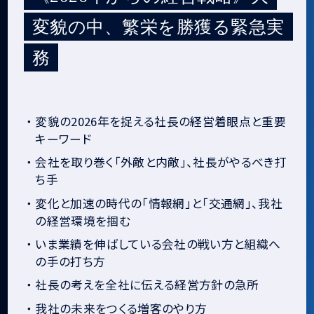
変貌の中、繁栄を勝獲る緊急実
務
・
変貌の2026年を捉える社長の経営着眼点と重要
キーワード
・
会社を取り巻く「外敵と内敵」、社長がやるべき打
ち手
・
変化と加速の時代の「情報網」と「交通網」、我社
の経営環境を掴む
・
いま業績を伸ばしている会社の戦い方と組織へ
の手の打ち方
・
社長の考えを全社に伝える経営方針の急所
・
我社の未来をつくる増客のやり方