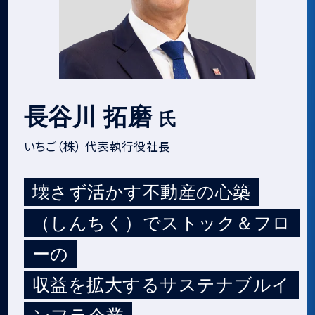
長谷川 拓磨
氏
いちご（株） 代表執行役社長
壊さず活かす不動産の心築
（しんちく）でストック＆フロ
ーの
収益を拡大するサステナブルイ