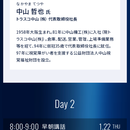
なかやま てつや
中山 哲也
氏
トラスコ中山（株） 代表取締役社長
1958年大阪生まれ。81年に中山機工(株)に入社（現ト
ラスコ中山(株)）。倉庫、配送、営業、管理、上場準備業務
等を経て、94年に弱冠35歳で代表取締役社長に就任。
97年に視覚障がい者を支援する公益財団法人中山視
覚福祉財団を設立。
Day 2
8:00-9:00
1.22
早朝講話
THU