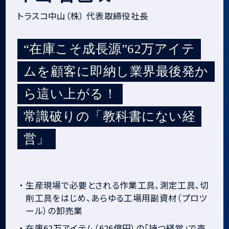
トラスコ中山（株） 代表取締役社長
“在庫こそ成長源”62万アイテ
ムを顧客に即納し業界最後発か
ら這い上がる！
常識破りの「教科書にない経
営」
・
生産現場で必要とされる作業工具、測定工具、切
削工具をはじめ、あらゆる工場用副資材（プロツ
ール）の卸売業
・
在庫62万アイテム（626億円）の「持つ経営」で売