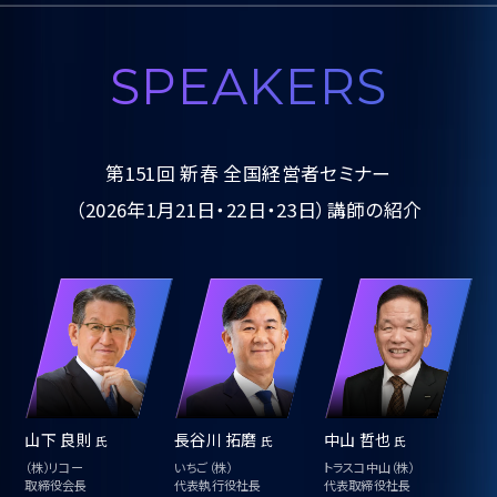
SPEAKERS
第151回 新春 全国経営者セミナー
（2026年1月21日・22日・23日）講師の紹介
山下 良則
長谷川 拓磨
中山 哲也
高
氏
氏
氏
ー
（株）リコー
いちご（株）
トラスコ中山（株）
ユニ
取締役会長
代表執行役社長
代表取締役社長
代