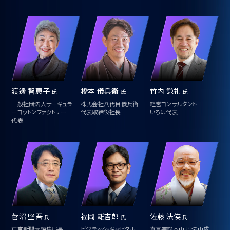
員
渡邊 智恵子
橋本 儀兵衛
竹内 謙礼
氏
氏
氏
葉
一般社団法人サーキュラ
株式会社八代目儀兵衛
経営コンサルタント
ーコットンファクトリー
代表取締役社長
いろは代表
エレ
代表
代
菅沼 堅吾
福岡 雄吉郎
佐藤 法偀
氏
氏
氏
古
東京新聞元編集局長
ビジテック・キャピタル
真言宗総本山 丹法山成