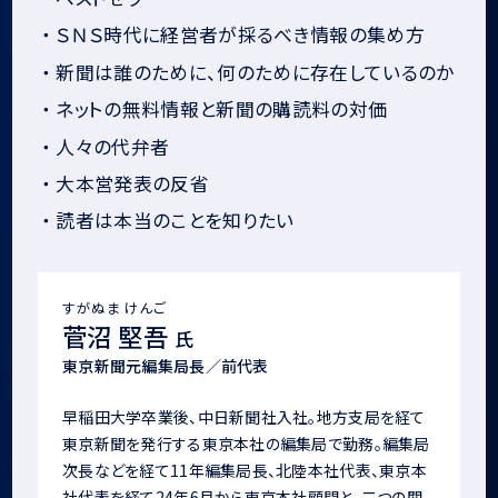
・
ＳＮＳ時代に経営者が採るべき情報の集め方
・
新聞は誰のために、何のために存在しているのか
・
ネットの無料情報と新聞の購読料の対価
・
人々の代弁者
・
大本営発表の反省
・
読者は本当のことを知りたい
すがぬま けんご
菅沼 堅吾
氏
東京新聞元編集局長／前代表
早稲田大学卒業後、中日新聞社入社。地方支局を経て
東京新聞を発行する東京本社の編集局で勤務。編集局
次長などを経て11年編集局長、北陸本社代表、東京本
社代表を経て24年6月から東京本社顧問と、二つの関