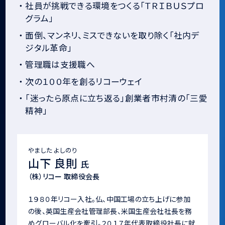
・
社員が挑戦できる環境をつくる「ＴＲＩＢＵＳプロ
グラム」
・
面倒、マンネリ、ミスできないを取り除く「社内デ
ジタル革命」
・
管理職は支援職へ
・
次の１００年を創るリコーウェイ
・
「迷ったら原点に立ち返る」創業者市村清の「三愛
精神」
やました よしのり
山下 良則
氏
（株）リコー 取締役会長
１９８０年リコー入社。仏、中国工場の立ち上げに参加
の後、英国生産会社管理部長、米国生産会社社長を務
めグローバル化を牽引。２０１７年代表取締役社長に就