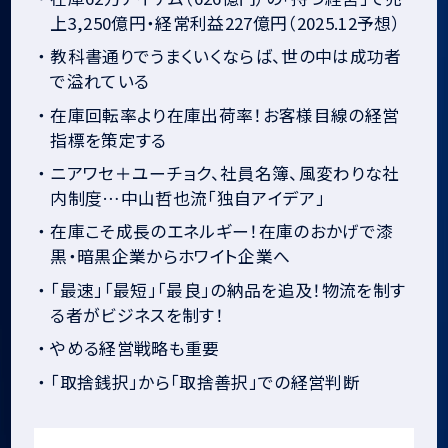
上3,250億円・経常利益227億円（2025.12予想）
・
教科書通りでうまくいくならば、世の中は成功者
で溢れている
・
在庫回転率より在庫出荷率！お客様目線の経営
指標を策定する
・
ニアワセ＋ユーチョク、社員名簿、風変わりな社
内制度…中山哲也流「独自アイデア」
・
在庫こそ成長のエネルギー！在庫のおかげで漆
黒・暗黒企業からホワイト企業へ
・
「最速」「最短」「最良」の納品を追及！物流を制す
る者がビジネスを制す！
・
やめる経営戦略も重要
・
「取捨銭択」から「取捨善択」での経営判断