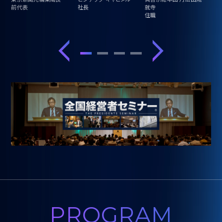
前代表
社長
就寺
元祖
住職
専
PROGRAM