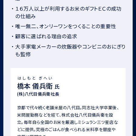
・
１６万人以上が利用するお米のギフトＥＣの成功
の仕組み
・
唯一無二、オンリーワンをつくることの重要性
・
顧客に選ばれる理由の追求
・
大手家電メーカーの炊飯器やコンビニのおにぎり
も監修
はしもと ぎへい
橋本 儀兵衛
氏
(株)八代目儀兵衛社長
京都で代々続く老舗米屋の八代目。同志社大学卒業後、
米問屋勤務などを経て、株式会社八代目儀兵衛を設
立。毎年自ら全国のお米を厳選しミシュラン三ツ星店な
どに提供。究極のごはんが食べられる米料亭を銀座や