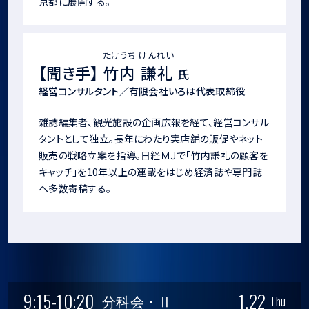
京都に展開する。
たけうち けんれい
【聞き手】
竹内 謙礼
氏
経営コンサルタント／有限会社いろは代表取締役
雑誌編集者、観光施設の企画広報を経て、経営コンサル
タントとして独立。長年にわたり実店舗の販促やネット
販売の戦略立案を指導。日経ＭＪで「竹内謙礼の顧客を
キャッチ」を10年以上の連載をはじめ経済誌や専門誌
へ多数寄稿する。
9:15-10:20
1.22
分科会・Ⅱ
Thu