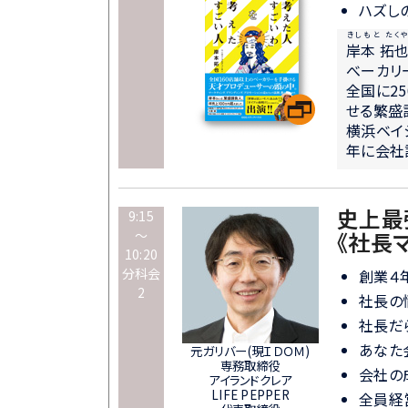
ハズし
きしもと たく
岸本 拓
べーカリ
全国に2
せる繁盛
横浜ベイ
年に会社
史上最
9:15
～
《社長
10:20
分科会
創業４
2
社長の
社長だ
あなた
元ガリバー(現ＩＤＯＭ)
専務取締役
会社の
アイランドクレア
LIFE PEPPER
全員経