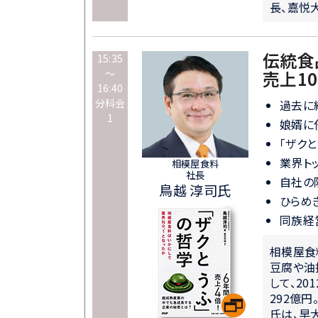
長、嘉悦
伝統食
15:35
～
売上10
16:40
分科会
過去に
1
娘婿に
「ザクと
業界ト
相模屋食料
社長
自社の
鳥越 淳司氏
ひらめ
同族経
相模屋食
豆腐や油
して、2
292億円
氏は、早