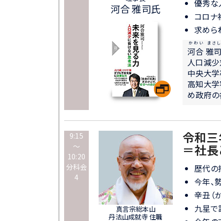
優秀な
河合 雅司氏
コロナ
求めら
かわい まさし
河合 雅
人口減少
中央大学
高知大学
め政府の
令和三
9:15
～
＝社長
10:20
分科会
歴代の
4
今年、
辛丑（
九星で
真言宗総本山
丹法山成就寺 住職