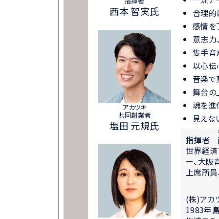
指揮者
西本 智実氏
合理的
感情を
意志力
隻手音
以心伝
音楽で
舞台の
魂を進
アカツキ
共同創業者
見えな
塩田 元規氏
指揮者
世界経済
ー、大阪
上席所員
(株)ア
1983年