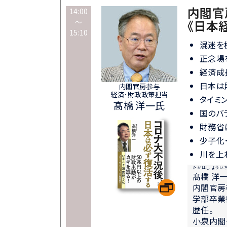
内閣官
14:00
～
《日本
15:10
混迷を
正念場
経済成
日本は
内閣官房参与
経済･財政政策担当
タイミ
髙橋 洋一氏
国のバ
財務省
少子化
川を上
たかはし ようい
髙橋 洋
内閣官房
学部卒業
歴任。
小泉内閣