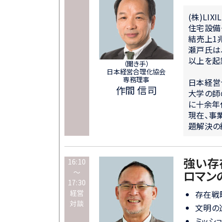
(株)LI
住宅設備
結売上1兆
瀬戸氏は、
以上を起業
（聞き手）
日本経営合理化協会
専務理事
日本経営
作間 信司
大学の師
に十余年
現在、事
題解決の
強い存
16:10
～
ロマン
17:30
経営
存在戦
対談
文明の
ミッシ