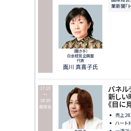
業新聞「
（聞き手）
白金経営企画室
代表
面川 真喜子氏
パネル
17:10
～
新しい
18:30
《目に
座談会
売上2
ハート
一流ア