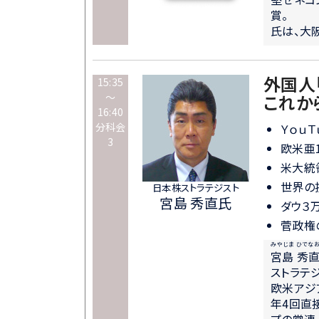
賞。
氏は、大
外国人
15:35
～
これか
16:40
分科会
Ｙｏｕ
3
欧米亜
米大統
世界の
日本株ストラテジスト
宮島 秀直氏
ダウ３
菅政権
みやじま ひでな
宮島 秀
ストラテ
欧米アジ
年4回直
プの常連