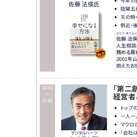
今年の
佐藤 法偀氏
陰陽五
天の時
側近・
さとう ほうえ
佐藤 法
人生相談
務める異
2001
抱えたお
「第二
10:45
～
経営者
11:45
トップ
一人一
マクロ
「会社
デジタルハーツ