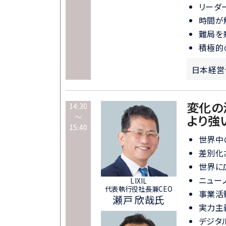
リーダ
時間が
難局を
積極的
日本経営
変化の
14:30
～
より強い
15:40
世界中
差別化
世界に
ニュー
LIXIL
代表執行役社長兼CEO
事業活
瀬戸 欣哉氏
実力主
デジタ