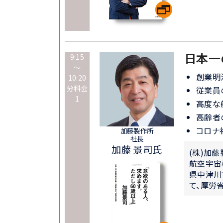
日本一
9:15
～
創業明治
10:20
分科会
従業員
1
高度な
高齢者
コロナ
加藤製作所
社長
加藤 景司氏
(株)加
航空宇宙
県中津川
て、厚労