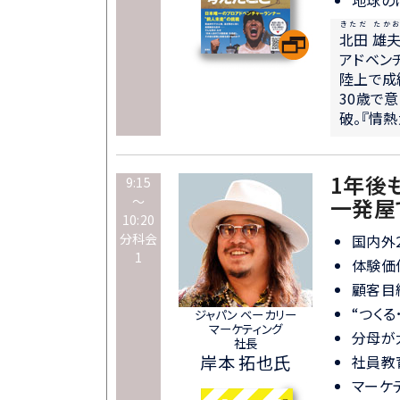
きただ たかお
北田 雄
アドベン
陸上で成
30歳で
破。『情
1年後
9:15
～
一発屋
10:20
分科会
国内外
1
体験価
顧客目
“つく
ジャパン ベーカリー
マーケティング
分母が
社長
岸本 拓也氏
社員教
マーケ