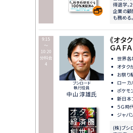
得退学。2
企業の顧
も務める
《オタ
9:15
～
ＧＡＦ
10:20
分科会
世界各
4
オタク
お祭り
ローカ
ブシロード
執行役員
ポケモ
中山 淳雄氏
新日本
５Ｇ時
ジャパ
(株)ブ