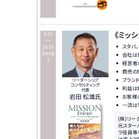
《ミッ
9:15
～
スタバ
10:20
分科会
会社は
2
経営者
商売の
ブラン
リーダーシップ
コンサルティング
利益は
代表
岩田 松雄氏
お客様
一流は
(株)リ
元スター
ラ役員等
は売上2