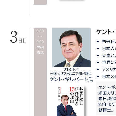
ケント
8:00
～
初来日
9:00
早朝
日本人
講話
天皇と
世界に
アメリ
タレント／
米国カリフォルニア州弁護士
日本の
ケント・ギルバート氏
ケント・
米国カリ
来日。8
83年よ
務博士。