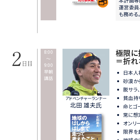
本計画専門
運営委員
も務める
極限に
8:00
～
＝折れ
9:00
早朝
日本人
講話
砂漠か
脱サラ
貧血持
アドベンチャーランナー
北田 雄夫氏
命とゴ
常に想
オンリ
限界を
地球の