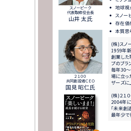
地球視
スノーピーク
代表取締役会長
スノー
山井 太氏
存在価
本質思考
(株)ス
1959
創業した
プのブラン
毎年30
場に立っ
２１００
共同創設者ＣＥＯ
ザーズに
国見 昭仁氏
(株)２１
2004
「未来創
最年少で役