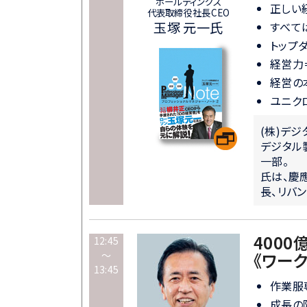
ホールディングス
正しい
代表取締役社長CEO
玉塚 元一氏
すべて
トップ
経営力
経営の
ユニク
(株)デ
デジタル
一部。
氏は、慶
長、リバ
400
12:45
～
《ワー
13:45
作業服
成長の