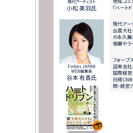
地域コミ
現代アーティスト
小松 美羽氏
『ハート
現代アー
出雲大社
の永久展示
個展やラ
フォーブ
証券会社、
Forbes JAPAN
WEB編集長
国際経営
谷本 有香氏
日経CN
問・経営