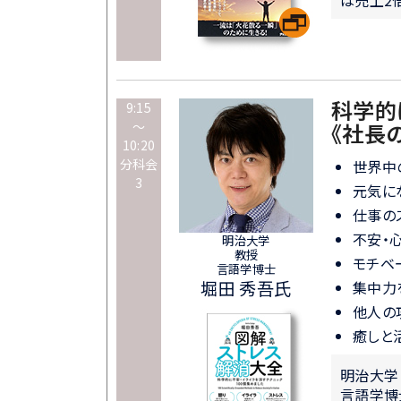
科学的
9:15
～
《社長
10:20
分科会
世界中
3
元気に
仕事の
不安・
明治大学
教授
モチベ
言語学博士
堀田 秀吾氏
集中力
他人の
癒しと
明治大学
言語学博