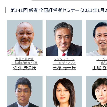
第141回 新春 全国経営者セミナー（2021年1月2
真言宗総本山
デジタルハーツ
ワーク
丹法山成就寺 住職
ホールディングス
専
佐藤 法偀氏
玉塚 元一氏
土屋 