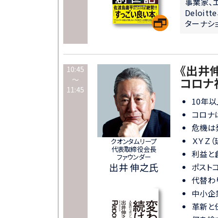
事業家、
Deloi
ターナシ
《出井
10:45
～
コロナ
11:45
10年
コロナ
危機は
ＸＹＺ
クオンタムリープ
代表取締役会長
利益と
ファウンダー
出井 伸之氏
ポスト
代替わ
中小企
革新と