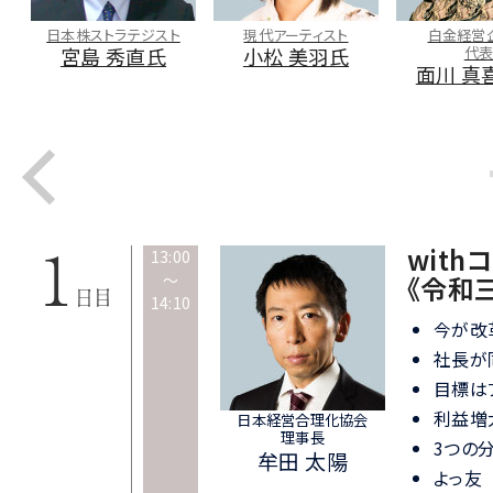
所
日本株ストラテジスト
現代アーティスト
白金経営
宮島 秀直氏
小松 美羽氏
代
面川 真
wit
13:00
～
《令和
14:10
今が改
社長が
目標は
利益増
日本経営合理化協会
理事長
3つの
牟田 太陽
よっ友