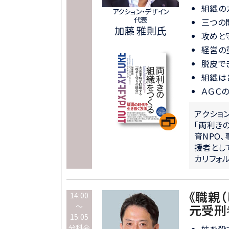
組織の
アクション・デザイン
代表
三つの
加藤 雅則氏
攻めと
経営の
脱皮で
組織は
ＡＧＣ
アクショ
「両利き
育NPO
援者とし
カリフォ
《職親（
14:00
～
元受刑
15:05
分科会
妹を殺