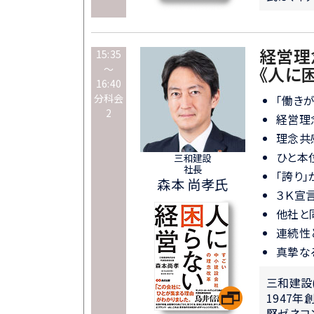
経営理
15:35
～
《人に
16:40
分科会
「働き
2
経営理
理念共
ひと本
三和建設
社長
「誇り
森本 尚孝氏
３Ｋ宣
他社と
連続性
真摯な
三和建設
1947
堅ゼネコ