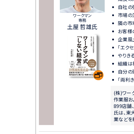
自社の
市場の
ワークマン
専務
隣の市
土屋 哲雄氏
お客様
企業風
「エク
やりき
組織は
自分の
「両利
(株)ワ
作業服お
899店舗
氏は、東
業などを経