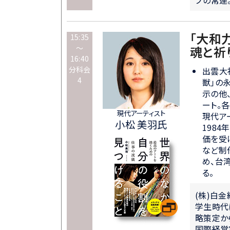
「大和
15:35
～
魂と祈
16:40
分科会
出雲大
4
獣」の永
示の他
ート。
現代アーティスト
現代ア
小松 美羽氏
198
価を受
など制
め、台
る。
(株)白
学生時代
略策定か
国際経営