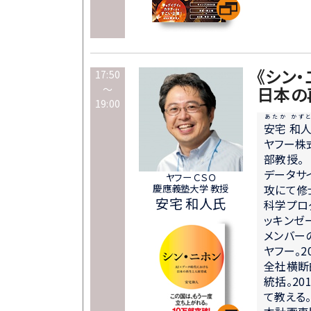
《シン・
17:50
～
日本の
19:00
あたか かずと
安宅 和
ヤフー株
部教授。
データサ
ヤフー ＣＳＯ
慶應義塾大学 教授
攻にて修
安宅 和人氏
科学プログ
ッキンゼ
メンバー
ヤフー。2
全社横断
統括。2
て教える。