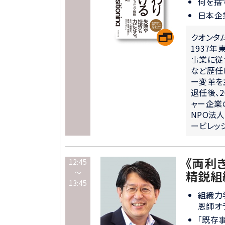
何を捨
日本企
クオンタ
1937
事業に従
など歴任
ー変革を
退任後、
ャー企業
NPO法
ービレッジ
《両利
12:45
～
精鋭組
13:45
組織力
恩師オ
「既存