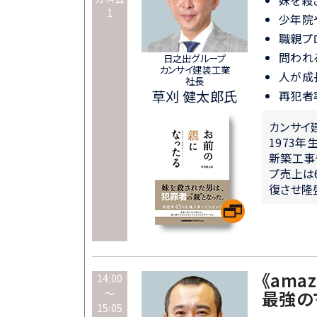
1
少年院
職親プ
問われ
日之出グループ
カンサイ建装工業
人が成
社長
草刈 健太郎氏
再犯者
カンサイ
1973
新築工事
プ売上は
復させ隆
《am
14:00
～
最強の
15:05